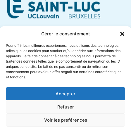
Cliniques Universitaires Saint-Luc
Gérer le consentement
Avenue Hippocrate, 10
Pour offrir les meilleures expériences, nous utilisons des technologies
1200 Brussels – Belgium
telles que les cookies pour stocker et/ou accéder aux informations des
appareils. Le fait de consentir à ces technologies nous permettra de
Phone +32 (0)2 764 18 57
traiter des données telles que le comportement de navigation ou les ID
anne.muylaert@saintluc.uclouvain.be
uniques sur ce site. Le fait de ne pas consentir ou de retirer son
consentement peut avoir un effet négatif sur certaines caractéristiques
VAT BE 0416 885 016
et fonctions.
Accepter
Refuser
Voir les préférences
Cliniques
Designed by
Saint-Luc