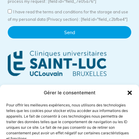
process my request : [field id="field_7e05a76"]
I have read the terms and conditions for the storage and use
of my personal data (Privacy section) : [field id="field_c2bfbe4"]
Send
Cliniques Universitaires Saint-Luc
Gérer le consentement
Avenue Hippocrate, 10
Pour offrir les meilleures expériences, nous utilisons des technologies
1200 Brussels – Belgium
telles que les cookies pour stocker et/ou accéder aux informations des
appareils. Le fait de consentir à ces technologies nous permettra de
Phone +32 (0)2 764 18 57
traiter des données telles que le comportement de navigation ou les ID
anne.muylaert@saintluc.uclouvain.be
uniques sur ce site. Le fait de ne pas consentir ou de retirer son
consentement peut avoir un effet négatif sur certaines caractéristiques
VAT BE 0416 885 016
et fonctions.