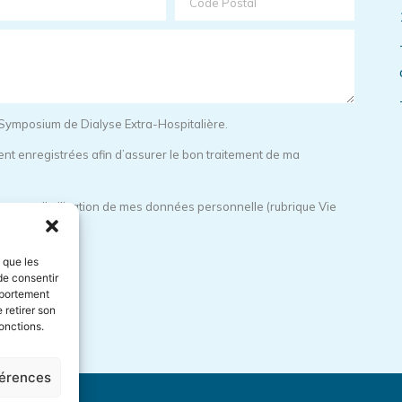
du Symposium de Dialyse Extra-Hospitalière.
t enregistrées afin d’assurer le bon traitement de ma
age et d’utilisation de mes données personnelle (rubrique Vie
s que les
de consentir
mportement
 retirer son
onctions.
férences