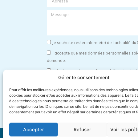
Je souhaite rester informé(e) de l’actualité 
J’accepte que mes données personnelles soien
demande.
J’ai pris connaissance des modalités de stock
Gérer le consentement
privée).
Pour offrir les meilleures expériences, nous utilisons des technologies telle
Envoyer
cookies pour stocker et/ou accéder aux informations des appareils. Le fait 
à ces technologies nous permettra de traiter des données telles que le co
de navigation ou les ID uniques sur ce site. Le fait de ne pas consentir ou de
consentement peut avoir un effet négatif sur certaines caractéristiques et f
Accepter
Refuser
Voir les pré
Cliniques Saint-Luc 2024